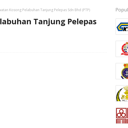
Popul
watan Kosong Pelabuhan Tanjung Pelepas Sdn Bhd (PTP)
labuhan Tanjung Pelepas