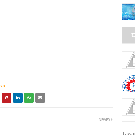
sta
NEWER
Tawar