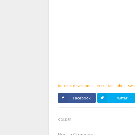
busness development executive
johor
swa
Facebook
Twitter
OLDER
Post a Comment