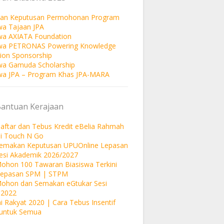
an Keputusan Permohonan Program
wa Tajaan JPA
wa AXIATA Foundation
swa PETRONAS Powering Knowledge
ion Sponsorship
wa Gamuda Scholarship
wa JPA – Program Khas JPA-MARA
Bantuan Kerajaan
aftar dan Tebus Kredit eBelia Rahmah
si Touch N Go
Semakan Keputusan UPUOnline Lepasan
esi Akademik 2026/2027
ohon 100 Tawaran Biasiswa Terkini
Lepasan SPM | STPM
Mohon dan Semakan eGtukar Sesi
 2022
i Rakyat 2020 | Cara Tebus Insentif
untuk Semua