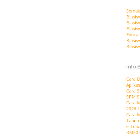
Semak
Biasis
Biasis
Biasi
Educat
Biasis
Biasis
Info 
Cara D
Aplika
Cara 
SPM S
Cara M
2026 
Cara 
Tahun
e-Tuna
RM30 