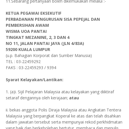
11.Sebarang pertanyaan boleh dikemukakan melalui :-
KETUA PEGAWAI EKSEKUTIF
PERBADANAN PENGURUSAN SISA PEPEJAL DAN
PEMBERSIHAN AWAM
WISMA UOA PANTAI
TINGKAT MEZANINE, 2, 3 DAN 4
NO 11, JALAN PANTAI JAYA (JLN 4/83A)
59200 KUALA LUMPUR
(u.p. Bahagian Korporat dan Sumber Manusia)
TEL : 03-22459292
FAKS : 03-22459293 / 9394
Syarat Kelayakan/Lantikan:
1. (a)i. Sijil Pelajaran Malaysia atau kelayakan yang diiktiraf
setaraf dengannya oleh kerajaan;
atau
ii. bekas anggota Polis Diraja Malaysia atau Angkatan Tentera
Malaysia yang berpangkat Koperal ke atas dan telah disahkan
dalam jawatan tersebut serta mempunyai rekod perkhidmatan
yang baik dan berkebolehan bertutur, membaca dan menulis