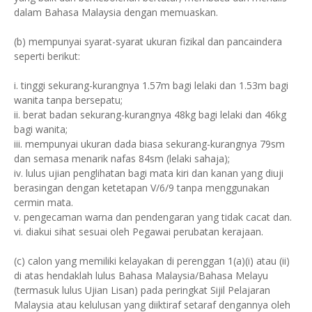
dalam Bahasa Malaysia dengan memuaskan.
(b) mempunyai syarat-syarat ukuran fizikal dan pancaindera
seperti berikut:
i. tinggi sekurang-kurangnya 1.57m bagi lelaki dan 1.53m bagi
wanita tanpa bersepatu;
ii. berat badan sekurang-kurangnya 48kg bagi lelaki dan 46kg
bagi wanita;
iii. mempunyai ukuran dada biasa sekurang-kurangnya 79sm
dan semasa menarik nafas 84sm (lelaki sahaja);
iv. lulus ujian penglihatan bagi mata kiri dan kanan yang diuji
berasingan dengan ketetapan V/6/9 tanpa menggunakan
cermin mata.
v. pengecaman warna dan pendengaran yang tidak cacat dan.
vi. diakui sihat sesuai oleh Pegawai perubatan kerajaan.
(c) calon yang memiliki kelayakan di perenggan 1(a)(i) atau (ii)
di atas hendaklah lulus Bahasa Malaysia/Bahasa Melayu
(termasuk lulus Ujian Lisan) pada peringkat Sijil Pelajaran
Malaysia atau kelulusan yang diiktiraf setaraf dengannya oleh