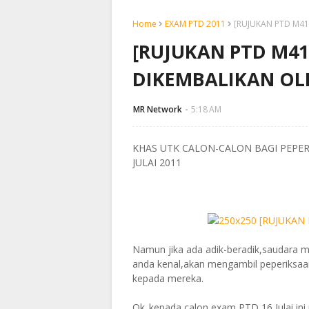
Home
EXAM PTD 2011
[RUJUKAN PTD M41
[RUJUKAN PTD M41
DIKEMBALIKAN OL
MR Network
5:18 AM
KHAS UTK CALON-CALON BAGI PEPER
JULAI 2011
Namun jika ada adik-beradik,saudara m
anda kenal,akan mengambil peperiksaan 
kepada mereka.
Ok..kepada calon exam PTD 16 Julai ini