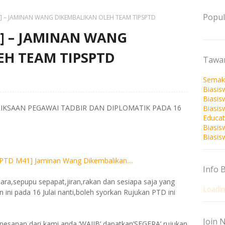
Popul
] – JAMINAN WANG DIKEMBALIKAN OLEH TEAM TIPSPTD
] – JAMINAN WANG
EH TEAM TIPSPTD
Tawar
Semak
Biasis
Biasis
IKSAAN PEGAWAI TADBIR DAN DIPLOMATIK PADA 16
Biasi
Educat
Biasis
Biasis
Info 
ara,sepupu sepapat,jiran,rakan dan sesiapa saja yang
Loading
ini pada 16 Julai nanti,boleh syorkan Rujukan PTD ini
Join N
,pesanan dari kami,anda ‘WAJIB’ dapatkan’SEGERA’ rujukan