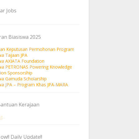
ar Jobs
an Biasiswa 2025
an Keputusan Permohonan Program
wa Tajaan JPA
wa AXIATA Foundation
swa PETRONAS Powering Knowledge
ion Sponsorship
wa Gamuda Scholarship
wa JPA – Program Khas JPA-MARA
Bantuan Kerajaan
...
ow!! Daily Update!!