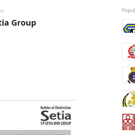
Popul
oup
tia Group