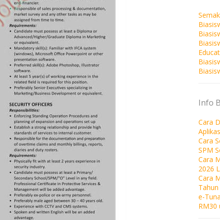
Semak
Biasis
Biasis
Biasi
Educat
Biasis
Biasis
Info 
Cara D
Aplika
Cara 
SPM S
Cara M
2026 
Cara 
Tahun
e-Tuna
RM30 