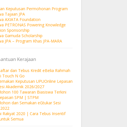
an Keputusan Permohonan Program
wa Tajaan JPA
wa AXIATA Foundation
swa PETRONAS Powering Knowledge
ion Sponsorship
wa Gamuda Scholarship
wa JPA – Program Khas JPA-MARA
Bantuan Kerajaan
aftar dan Tebus Kredit eBelia Rahmah
si Touch N Go
Semakan Keputusan UPUOnline Lepasan
esi Akademik 2026/2027
ohon 100 Tawaran Biasiswa Terkini
Lepasan SPM | STPM
Mohon dan Semakan eGtukar Sesi
 2022
i Rakyat 2020 | Cara Tebus Insentif
untuk Semua