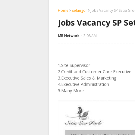
Home
selangor
Jobs Vacancy SP Setia Gr
Jobs Vacancy SP Se
MR Network
3:08 AM
1.Site Supervisor
2.
Credit
and
Customer Care
Executive
3.Executive Sales & Marketing
4.Executive Administration
5.Many More