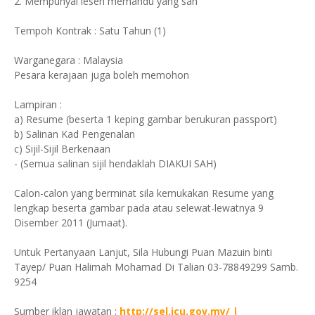
2. Mempunyai lesen memandu yang sah
Tempoh Kontrak : Satu Tahun (1)
Warganegara : Malaysia
Pesara kerajaan juga boleh memohon
Lampiran :
a) Resume (beserta 1 keping gambar berukuran passport)
b) Salinan Kad Pengenalan
c) Sijil-Sijil Berkenaan
- (Semua salinan sijil hendaklah DIAKUI SAH)
Calon-calon yang berminat sila kemukakan Resume yang
lengkap beserta gambar pada atau selewat-lewatnya 9
Disember 2011 (Jumaat).
Untuk Pertanyaan Lanjut, Sila Hubungi Puan Mazuin binti
Tayep/ Puan Halimah Mohamad Di Talian 03-78849299 Samb.
9254
Sumber iklan jawatan :
http://sel.icu.gov.my/ |