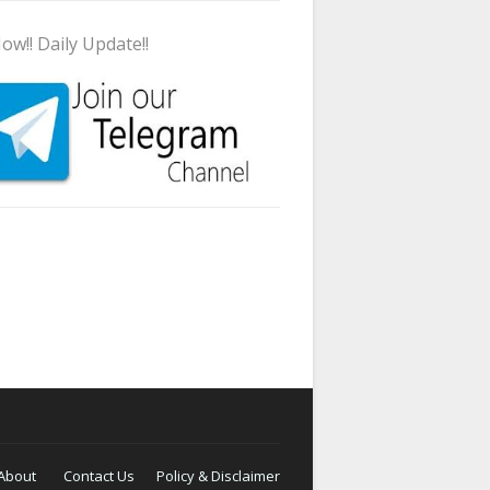
ow!! Daily Update!!
About
Contact Us
Policy & Disclaimer