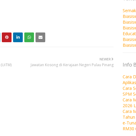
Semak
Biasis
Biasis
Biasi
Educat
Biasis
Biasis
NEWER
Info 
 (UiTM)
Jawatan Kosong di Kerajaan Negeri Pulau Pinang
Cara D
Aplika
Cara 
SPM S
Cara M
2026 
Cara 
Tahun
e-Tuna
RM30 