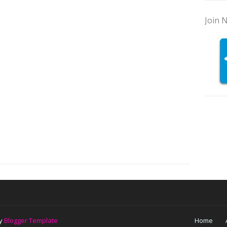
Join N
by
Blogger Template
Home