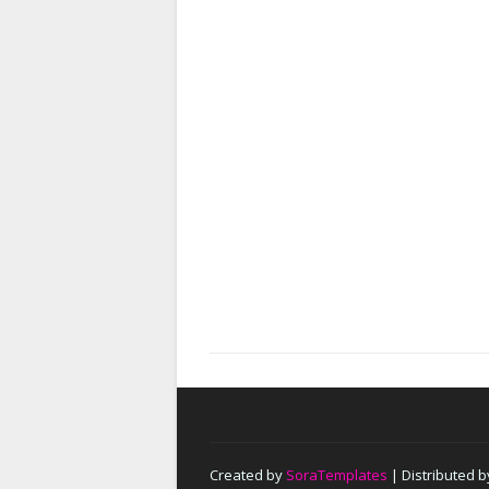
Created by
SoraTemplates
| Distributed 