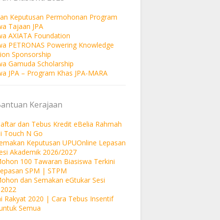
an Keputusan Permohonan Program
wa Tajaan JPA
wa AXIATA Foundation
swa PETRONAS Powering Knowledge
ion Sponsorship
wa Gamuda Scholarship
wa JPA – Program Khas JPA-MARA
Bantuan Kerajaan
aftar dan Tebus Kredit eBelia Rahmah
si Touch N Go
Semakan Keputusan UPUOnline Lepasan
esi Akademik 2026/2027
ohon 100 Tawaran Biasiswa Terkini
Lepasan SPM | STPM
Mohon dan Semakan eGtukar Sesi
 2022
i Rakyat 2020 | Cara Tebus Insentif
untuk Semua