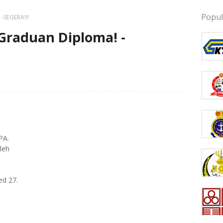
Popul
-SEGERA!!!
Graduan Diploma! -
PA.
leh
ed 27.