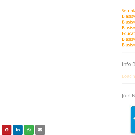
Semak
Biasis
Biasis
Biasi
Educat
Biasis
Biasis
Info 
Loading
Join N