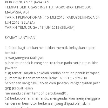
KEKOSONGAN : 1 JAWATAN
TEMPAT BERTUGAS : INSTITUT AGRO-BIOTEKNOLOGI
MALAYSIA, ABI
TARIKH PERMOHONAN : 15 MEI 2013 (RABU) SEHINGGA 04
JUN 2013 (SELASA)
TARIKH TEMUDUGA : 18 JUN 2013 (SELASA)
SYARAT LANTIKAN
1. Calon bagi lantikan hendaklah memiliki kelayakan seperti
berikut:-
a. warganegara Malaysia;
b. berumur tidak kurang dari 18 tahun pada tarikh tutup iklan
jawatan
c. (i) tamat Darjah 6 sekolah rendah bantuan penuh kerajaan
(ii) memiliki lesen memandu Kelas D/E/E1/E2/F/G/H/I
berkenaan yang dikeluarkan oleh Jabatan Pengangkutan Jalan
(JPJ) [kecuali lesen
memandu dalam tempoh percubaan(P)];
(iii) berkebolehan memandu, mengendali dan menyelenggara
kenderaan bermotor berkenaan yang diliputi oleh skim