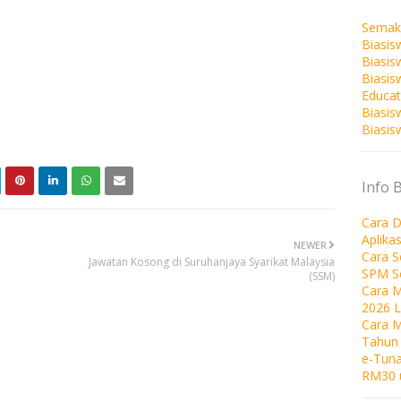
Semak
Biasis
Biasis
Biasi
Educat
Biasis
Biasis
Info 
Cara D
Aplika
NEWER
Cara 
Jawatan Kosong di Suruhanjaya Syarikat Malaysia
SPM S
(SSM)
Cara M
2026 
Cara 
Tahun
e-Tuna
RM30 