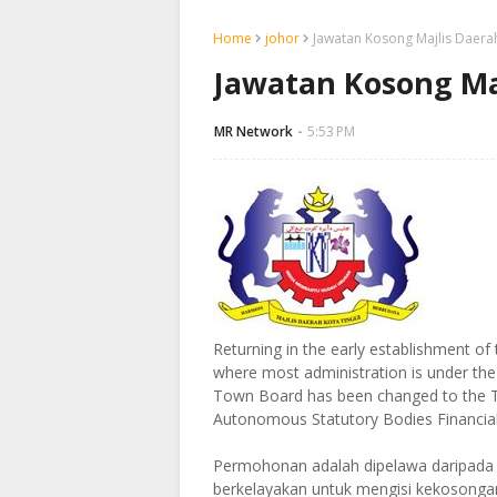
Home
johor
Jawatan Kosong Majlis Daerah
Jawatan Kosong Maj
MR Network
5:53 PM
Returning in the early establishment o
where most administration is under the
Town Board has been changed to the Tow
Autonomous Statutory Bodies Financial
Permohonan adalah dipelawa daripada 
berkelayakan untuk mengisi kekosonga