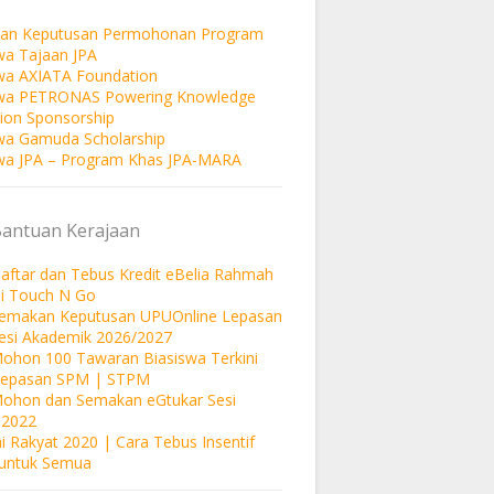
an Keputusan Permohonan Program
wa Tajaan JPA
wa AXIATA Foundation
swa PETRONAS Powering Knowledge
ion Sponsorship
wa Gamuda Scholarship
wa JPA – Program Khas JPA-MARA
Bantuan Kerajaan
aftar dan Tebus Kredit eBelia Rahmah
si Touch N Go
Semakan Keputusan UPUOnline Lepasan
esi Akademik 2026/2027
ohon 100 Tawaran Biasiswa Terkini
Lepasan SPM | STPM
Mohon dan Semakan eGtukar Sesi
 2022
i Rakyat 2020 | Cara Tebus Insentif
untuk Semua