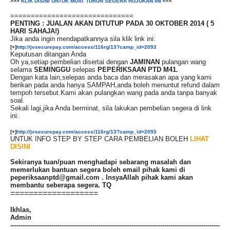
>>>
KLIK DISINI UNTUK MUAT TURUN SEGERA RUJUKAN INI
<<<
==============================
PENTING : JUALAN AKAN DITUTUP PADA 30 OKTOBER 2014 ( 5
HARI SAHAJA!)
Jika anda ingin mendapatkannya sila klik link ini:
[+]
http://jvsecurepay.com/access/116rg/13?camp_id=2093
Keputusan ditangan Anda
Oh ya,setiap pembelian disertai dengan
JAMINAN
pulangan wang
selama
SEMINGGU
selepas
PEPERI
KSAAN PTD M41.
Dengan kata lain,selepas anda baca dan merasakan apa yang kami
berikan pada anda hanya SAMPAH,anda boleh menuntut refund dalam
tempoh tersebut.Kami akan pulangkan wang pada anda tanpa banyak
soal.
Sekali lagi,jika Anda berminat, sila lakukan pembelian segera di link
ini:
[+]
http://jvsecurepay.com/access/116rg/13?camp_id=2093
UNTUK INFO STEP BY STEP CARA PEMBELIAN BOLEH
LIHAT
DISINI
Sekiranya tuan/puan menghadapi sebarang masalah dan
memerlukan bantuan segera boleh email pihak kami di
peperiksaanptd@gmail.com . InsyaAllah pihak kami akan
membantu seberapa segera. TQ
===================
Ikhlas,
Admin
------------------------------------------------------------------------------------------------------