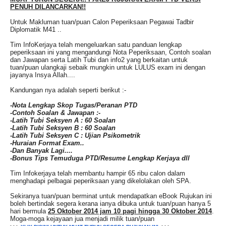
PENUH DILANCARKAN!!
Untuk Makluman tuan/puan Calon Peperiksaan Pegawai Tadbir
Diplomatik M41 ..
Tim InfoKerjaya telah mengeluarkan satu panduan lengkap
peperiksaan ini yang mengandungi Nota Peperiksaan, Contoh soalan
dan Jawapan serta Latih Tubi dan info2 yang berkaitan untuk
tuan/puan ulangkaji sebaik mungkin untuk LULUS exam ini dengan
jayanya Insya Allah....
Kandungan nya adalah seperti berikut :-
-Nota Lengkap Skop Tugas/Peranan PTD
-Contoh Soalan & Jawapan :-
-Latih Tubi Seksyen A : 60 Soalan
-Latih Tubi Seksyen B : 60 Soalan
-Latih Tubi Seksyen C : Ujian Psikometrik
-Huraian Format Exam..
-Dan Banyak Lagi....
-Bonus Tips Temuduga PTD/Resume Lengkap Kerjaya dll
Tim Infokerjaya telah membantu hampir 65 ribu calon dalam
menghadapi pelbagai peperiksaan yang dikelolakan oleh SPA.
Sekiranya tuan/puan berminat untuk mendapatkan eBook Rujukan ini
boleh bertindak segera kerana ianya dibuka untuk tuan/puan hanya 5
hari bermula
25 Oktober 2014 jam 10 pagi hingga 30 Oktober 2014
.
Moga-moga kejayaan jua menjadi milik tuan/puan