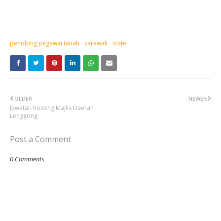
penolong pegawai tanah
sarawak
state
OLDER
NEWER
Jawatan Kosong Majlis Daerah
Lenggong
Post a Comment
0 Comments