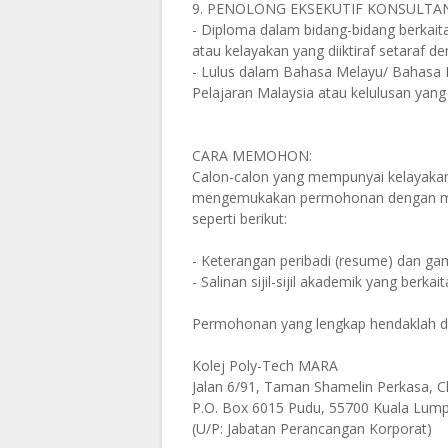
9. PENOLONG EKSEKUTIF KONSULTA
- Diploma dalam bidang-bidang berkaitan
atau kelayakan yang diiktiraf setaraf d
- Lulus dalam Bahasa Melayu/ Bahasa Mal
Pelajaran Malaysia atau kelulusan yang 
CARA MEMOHON:
Calon-calon yang mempunyai kelayakan 
mengemukakan permohonan dengan mel
seperti berikut:
- Keterangan peribadi (resume) dan gam
- Salinan sijil-sijil akademik yang berkai
Permohonan yang lengkap hendaklah di
Kolej Poly-Tech MARA
Jalan 6/91, Taman Shamelin Perkasa, C
P.O. Box 6015 Pudu, 55700 Kuala Lum
(U/P: Jabatan Perancangan Korporat)