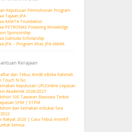
an Keputusan Permohonan Program
wa Tajaan JPA
wa AXIATA Foundation
swa PETRONAS Powering Knowledge
ion Sponsorship
wa Gamuda Scholarship
wa JPA – Program Khas JPA-MARA
Bantuan Kerajaan
aftar dan Tebus Kredit eBelia Rahmah
si Touch N Go
Semakan Keputusan UPUOnline Lepasan
esi Akademik 2026/2027
ohon 100 Tawaran Biasiswa Terkini
Lepasan SPM | STPM
Mohon dan Semakan eGtukar Sesi
 2022
i Rakyat 2020 | Cara Tebus Insentif
untuk Semua