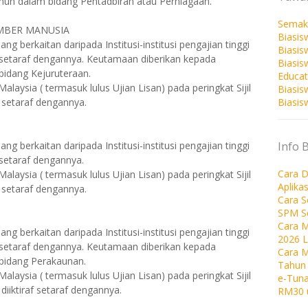
hun dalam bidang Pentadbiran atau Perniagaan.
Semak
UMBER MANUSIA
Biasis
g berkaitan daripada Institusi-institusi pengajian tinggi
Biasis
f setaraf dengannya. Keutamaan diberikan kepada
Biasi
idang Kejuruteraan.
Educat
aysia ( termasuk lulus Ujian Lisan) pada peringkat Sijil
Biasis
Biasis
 setaraf dengannya.
Info 
g berkaitan daripada Institusi-institusi pengajian tinggi
 setaraf dengannya.
Cara D
aysia ( termasuk lulus Ujian Lisan) pada peringkat Sijil
Aplika
 setaraf dengannya.
Cara 
SPM S
Cara M
g berkaitan daripada Institusi-institusi pengajian tinggi
2026 
f setaraf dengannya. Keutamaan diberikan kepada
Cara 
bidang Perakaunan.
Tahun
aysia ( termasuk lulus Ujian Lisan) pada peringkat Sijil
e-Tuna
diiktiraf setaraf dengannya.
RM30 