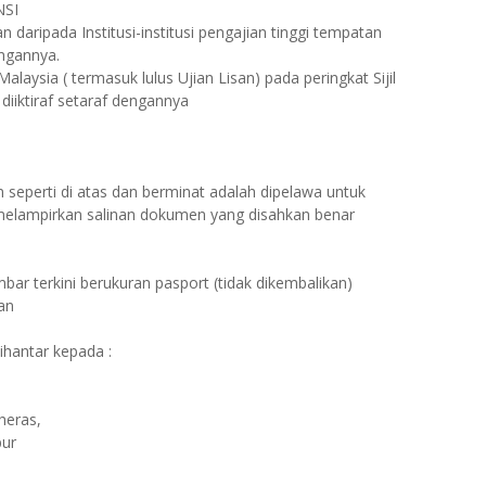
NSI
 daripada Institusi-institusi pengajian tinggi tempatan
engannya.
aysia ( termasuk lulus Ujian Lisan) pada peringkat Sijil
diiktiraf setaraf dengannya
seperti di atas dan berminat adalah dipelawa untuk
ampirkan salinan dokumen yang disahkan benar
bar terkini berukuran pasport (tidak dikembalikan)
tan
hantar kepada :
heras,
pur