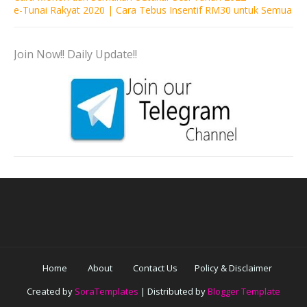
e-Tunai Rakyat 2020 | Cara Tebus Insentif RM30 untuk Semua
Join Now!! Daily Update!!
Home
About
Contact Us
Policy & Disclaimer
Created by
SoraTemplates
| Distributed by
Blogger Template