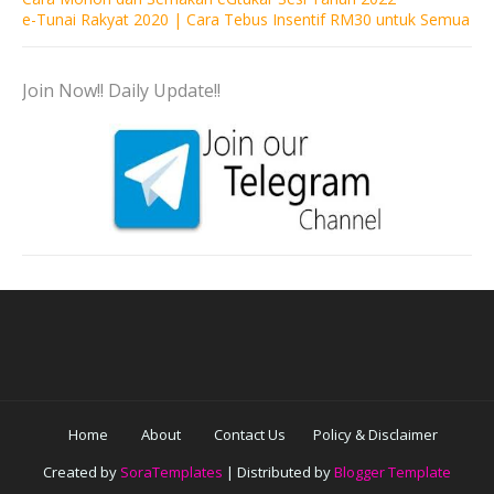
e-Tunai Rakyat 2020 | Cara Tebus Insentif RM30 untuk Semua
Join Now!! Daily Update!!
Home
About
Contact Us
Policy & Disclaimer
Created by
SoraTemplates
| Distributed by
Blogger Template